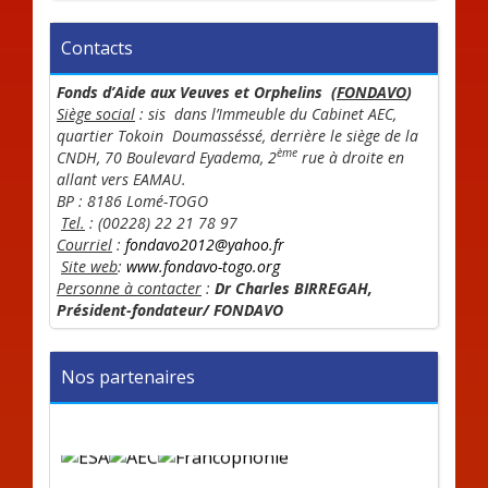
Contacts
Fonds d’Aide aux Veuves et Orphelins (
FONDAVO
)
Siège social
:
sis dans l’Immeuble du Cabinet AEC,
quartier Tokoin Doumasséssé, derrière le siège de la
ème
CNDH, 70 Boulevard Eyadema, 2
rue à droite en
allant vers EAMAU.
BP : 8186 Lomé-TOGO
Tel.
: (00228) 22 21 78 97
Courriel
:
fondavo2012@yahoo.fr
Site web
:
www.fondavo-togo.org
Personne à contacter
:
Dr Charles BIRREGAH,
Président-fondateur/ FONDAVO
Nos partenaires