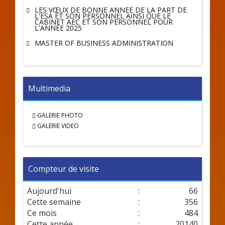
LES VŒUX DE BONNE ANNÉE DE LA PART DE
L'ESA ET SON PERSONNEL AINSI QUE LE
CABINET AEC ET SON PERSONNEL POUR
L'ANNÉE 2025
MASTER OF BUSINESS ADMINISTRATION
Multimedia
GALERIE PHOTO
GALERIE VIDEO
Compteur de visite
Aujourd'hui
:
66
Cette semaine
:
356
Ce mois
:
484
Cette année
:
20140