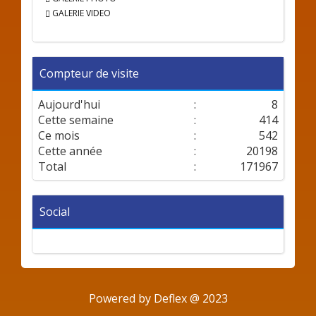
GALERIE VIDEO
Compteur de visite
Aujourd'hui
:
8
Cette semaine
:
414
Ce mois
:
542
Cette année
:
20198
Total
:
171967
Social
Powered by Deflex @ 2023