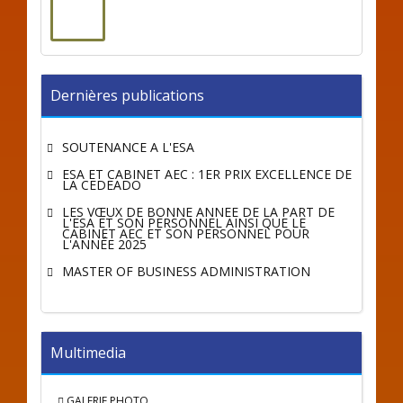
Dernières publications
SOUTENANCE A L'ESA
ESA ET CABINET AEC : 1ER PRIX EXCELLENCE DE
LA CEDEADO
LES VŒUX DE BONNE ANNÉE DE LA PART DE
L'ESA ET SON PERSONNEL AINSI QUE LE
CABINET AEC ET SON PERSONNEL POUR
L'ANNÉE 2025
MASTER OF BUSINESS ADMINISTRATION
Multimedia
GALERIE PHOTO