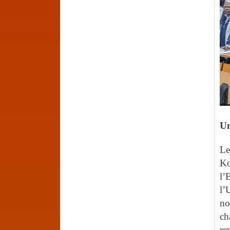
Un
Le
Ko
l’
l’
no
ch
re