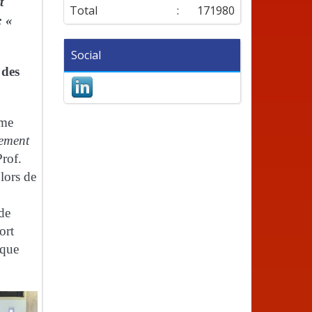
t
Total
:
171980
: «
Social
 des
ème
gement
Prof.
lors de
de
ort
ique