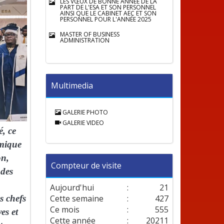
LES VŒUX DE BONNE ANNÉE DE LA
PART DE L'ESA ET SON PERSONNEL
AINSI QUE LE CABINET AEC ET SON
PERSONNEL POUR L'ANNÉE 2025
MASTER OF BUSINESS
ADMINISTRATION
Multimedia
GALERIE PHOTO
GALERIE VIDEO
é, ce
émique
on,
Compteur de visite
 des
Aujourd'hui
:
21
Cette semaine
:
427
s chefs
Ce mois
:
555
es et
Cette année
:
20211