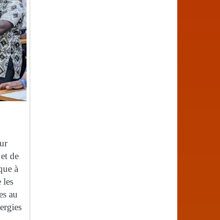
eur
et de
que à
 les
es au
ergies