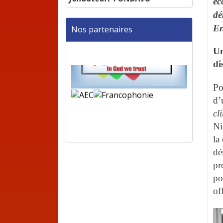
éc
dé
En
Nos partenaires
Un
di
Po
d’
cl
Ni
la
dé
pr
po
of