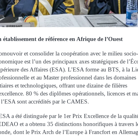
 établissement de référence en Afrique de l’Ouest
omouvoir et consolider la coopération avec le milieu socio
onomique est l’un des principaux axes stratégiques de l’Éc
périeure des Affaires (ESA). L’ESA forme au BTS, à la Li
ofessionnelle et au Master professionnel dans les domaines
rtiaires et technologiques, offrant une dizaine de filières
excellence. 80 % des diplômes opérationnels, licences et ma
 l’ESA sont accrédités par le CAMES.
ESA a été distinguée par le 1er Prix Excellence de la qualit
DEAO et a obtenu 35 distinctions honorifiques à travers l
nde, dont le Prix Arch de l’Europe à Francfort en Allemag