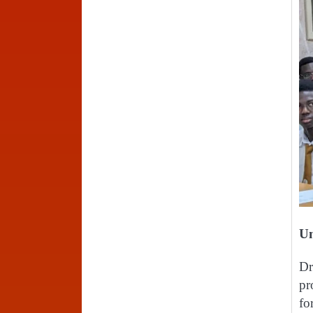
Un
Dr
pr
fo