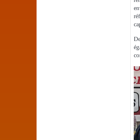
en
ré
ca
De
ég
co