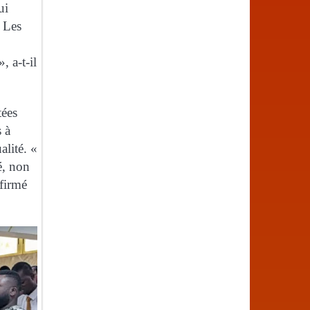
ui
 Les
, a-t-il
tées
s à
alité. «
é, non
firmé