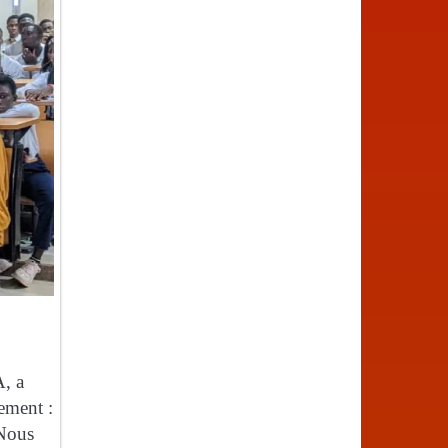
A, a
sement :
 Nous