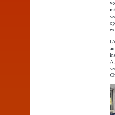
vo
mè
se
op
ex
L’
au
in
Au
se
Ch