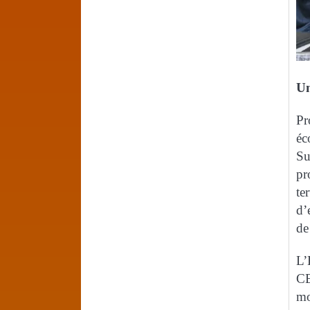
Un
Pr
éc
Su
pr
te
d’
de
L’
CE
mo