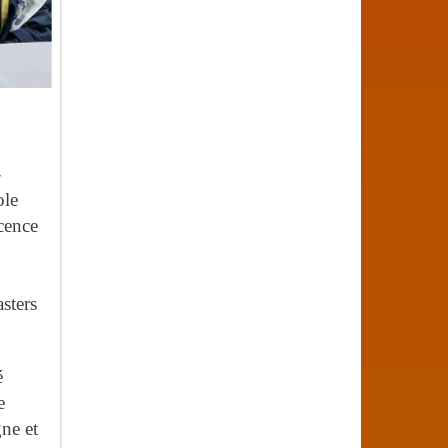
-
ole
cence
sters
é
e
ne et