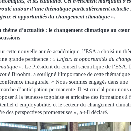
onomiques, et les étudiants. Cet événement marquant s’es
roulé autour d’une thématique particulièrement actuelle 
jeux et opportunités du changement climatique ».
 thème d’actualité : le changement climatique au cœur
scussions
ur cette nouvelle année académique, l’ESA a choisi un th
une grande pertinence :
« Enjeux et opportunités du chan
imatique »
. Le Président du conseil scientifique de l’ESA, 
coué Broohm, a souligné l’importance de cette thématique 
 conférence inaugurale. « Nous sommes engagés dans une
marche d’anticipation permanente. Il est crucial pour nous 
oposer à la jeunesse togolaise et africaine des formations à f
tentiel d’employabilité, et le secteur du changement climat
fre des perspectives prometteuses », a-t-il déclaré.