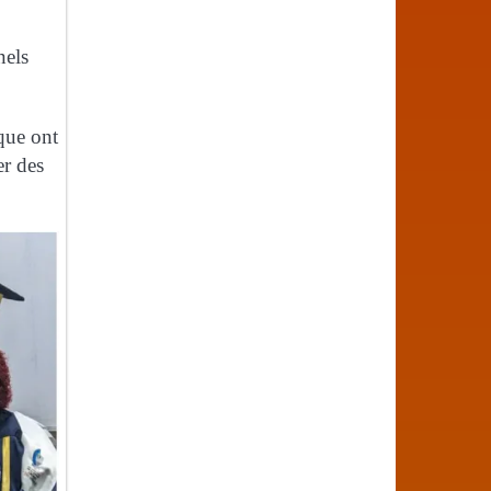
nels
ique ont
er des