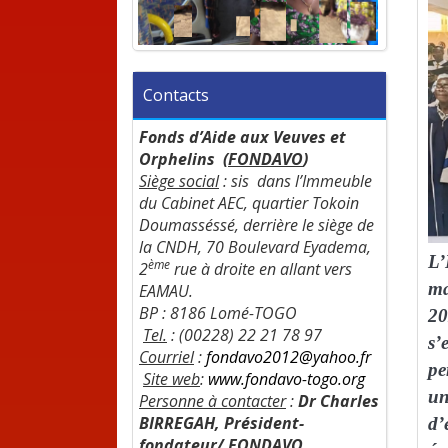
Contacts
Fonds d’Aide aux Veuves et
Orphelins (
FONDAVO
)
Siège social
:
sis dans l’Immeuble
du Cabinet AEC, quartier Tokoin
Doumasséssé, derrière le siège de
la CNDH, 70 Boulevard Eyadema,
L’
ème
2
rue à droite en allant vers
ma
EAMAU.
BP : 8186 Lomé-TOGO
20
Tel.
: (00228) 22 21 78 97
s’
Courriel
:
fondavo2012@yahoo.fr
pe
Site web
:
www.fondavo-togo.org
un
Personne à contacter
:
Dr Charles
BIRREGAH, Président-
d’
fondateur/ FONDAVO