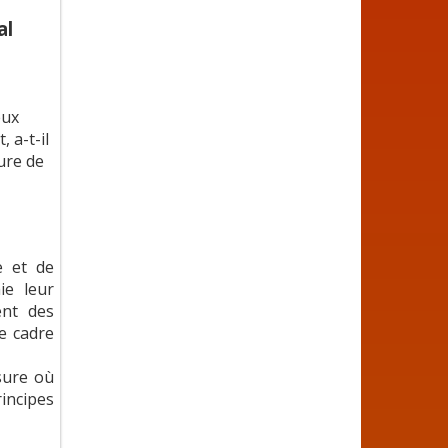
al
eux
 a-t-il
ure de
e et de
ie leur
ent des
e cadre
esure où
incipes