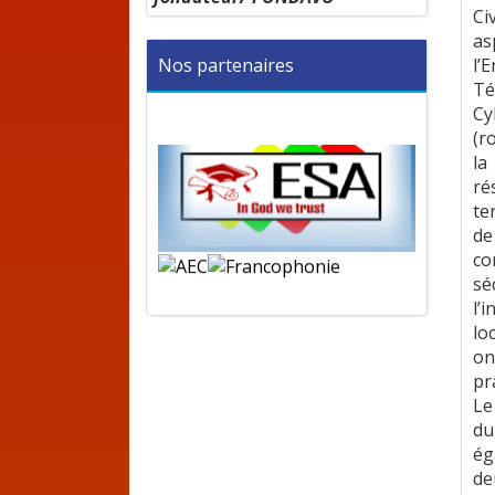
Ci
as
Nos partenaires
l
Té
Cy
(r
la
ré
te
de
co
sé
l’
lo
on
pr
Le
du
ég
de