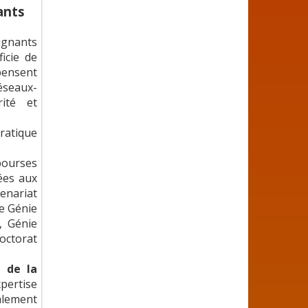
ants
eignants
icie de
pensent
éseaux-
rité et
ratique
bourses
ées aux
tenariat
de Génie
, Génie
Doctorat
 de la
pertise
alement