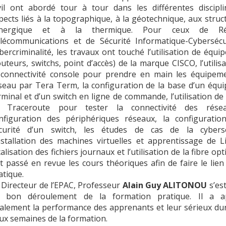
vil ont abordé tour à tour dans les différentes discipli
pects liés à la topographique, à la géotechnique, aux struc
’Energique et à la thermique. Pour ceux de Ré
lécommunications et de Sécurité Informatique-Cybersécu
bercriminalité, les travaux ont touché l’utilisation de équ
outeurs, switchs, point d’accès) de la marque CISCO, l’utilis
 connectivité console pour prendre en main les équipem
seau par Tera Term, la configuration de la base d’un équ
rminal et d’un switch en ligne de commande, l’utilisation de
 Traceroute pour tester la connectivité des résea
nfiguration des périphériques réseaux, la configuratio
curité d’un switch, les études de cas de la cybersé
installation des machines virtuelles et apprentissage de L
calisation des fichiers journaux et l’utilisation de la fibre opti
t passé en revue les cours théoriques afin de faire le lien
atique.
 Directeur de l’EPAC, Professeur
Alain Guy ALITONOU
s’est
 bon déroulement de la formation pratique. Il a ap
alement la performance des apprenants et leur sérieux dur
ux semaines de la formation.