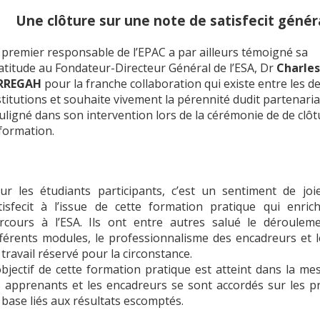
Une clôture sur une note de satisfecit génér
 premier responsable de l’EPAC a par ailleurs témoigné sa
atitude au Fondateur-Directeur Général de l’ESA, Dr
Charles
RREGAH
pour la franche collaboration qui existe entre les d
stitutions et souhaite vivement la pérennité dudit partenariat,
uligné dans son intervention lors de la cérémonie de de clôt
 formation.
ur les étudiants participants, c’est un sentiment de joi
tisfecit à l’issue de cette formation pratique qui enrich
rcours à l’ESA. Ils ont entre autres salué le déroulem
fférents modules, le professionnalisme des encadreurs et l
 travail réservé pour la circonstance.
objectif de cette formation pratique est atteint dans la m
s apprenants et les encadreurs se sont accordés sur les pr
 base liés aux résultats escomptés.