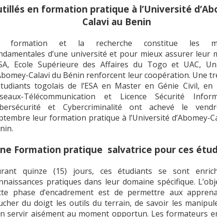
tillés en formation pratique à l’Université d’A
Calavi au Benin
a formation et la recherche constitue les mi
ndamentales d’une université et pour mieux assurer leur m
ESA, Ecole Supérieure des Affaires du Togo et UAC, Uni
Abomey-Calavi du Bénin renforcent leur coopération. Une tr
étudiants togolais de l’ESA en Master en Génie Civil, en 
seaux-Télécommunication et Licence Sécurité Inform
bersécurité et Cybercriminalité ont achevé le vend
ptembre leur formation pratique à l’Université d’Abomey-Ca
nin.
ne Formation pratique salvatrice pour ces étud
rant quinze (15) jours, ces étudiants se sont enric
nnaissances pratiques dans leur domaine spécifique. L’obje
tte phase d’encadrement est de permettre aux appren
ucher du doigt les outils du terrain, de savoir les manipu
en servir aisément au moment opportun. Les formateurs e