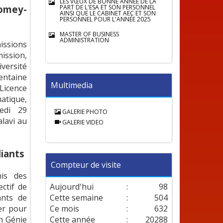
LES VŒUX DE BONNE ANNÉE DE LA
bomey-
PART DE L'ESA ET SON PERSONNEL
AINSI QUE LE CABINET AEC ET SON
PERSONNEL POUR L'ANNÉE 2025
MASTER OF BUSINESS
ADMINISTRATION
ssions
ission,
versité
entaine
Multimedia
Licence
atique,
redi 29
GALERIE PHOTO
lavi au
GALERIE VIDEO
iants
Compteur de visite
his des
ctif de
Aujourd'hui
:
98
ants de
Cette semaine
:
504
ler pour
Ce mois
:
632
n Génie
Cette année
:
20288