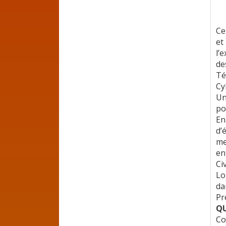
Ce
et
l’
de
Té
Cy
Un
po
En
d’
me
en
Ci
Lo
da
Pr
QU
Co