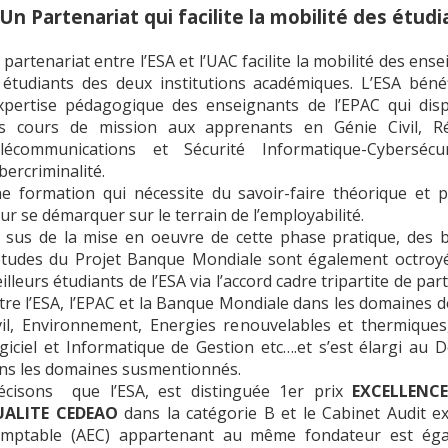
Un Partenariat qui facilite la mobilité des étudi
 partenariat entre l’ESA et l’UAC facilite la mobilité des ens
 étudiants des deux institutions académiques. L’ESA bénéf
expertise pédagogique des enseignants de l’EPAC qui dis
s cours de mission aux apprenants en Génie Civil, R
lécommunications et Sécurité Informatique-Cybersécu
bercriminalité.
e formation qui nécessite du savoir-faire théorique et p
ur se démarquer sur le terrain de l’employabilité.
 sus de la mise en oeuvre de cette phase pratique, des 
études du Projet Banque Mondiale sont également octroy
illeurs étudiants de l’ESA via l’accord cadre tripartite de par
tre l’ESA, l’EPAC et la Banque Mondiale dans les domaines 
vil, Environnement, Energies renouvelables et thermiques
giciel et Informatique de Gestion etc….et s’est élargi au 
ns les domaines susmentionnés.
écisons que l’ESA, est distinguée 1er prix
EXCELLENCE
ALITE CEDEAO
dans la catégorie B et le Cabinet Audit ex
mptable (AEC) appartenant au même fondateur est ég