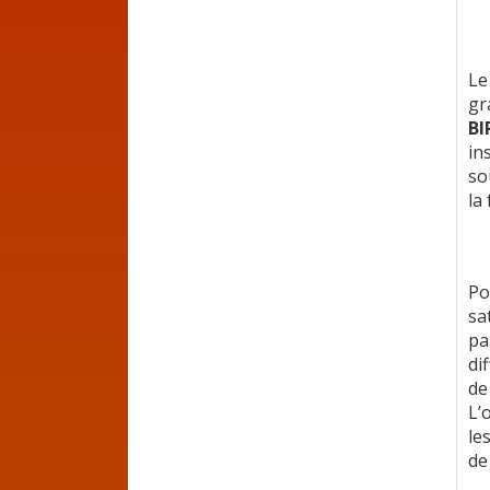
Le
gr
BI
in
so
la
Po
sa
pa
di
de
L’
le
de