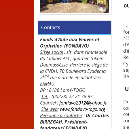
ou
L
Contacts
fo
l’
Fonds d’Aide aux Veuves et
d’
Orphelins (
FONDAVO
)
d’
Siège social
:
sis dans l’Immeuble
Ré
du Cabinet AEC, quartier Tokoin
Cy
Doumasséssé, derrière le siège de
se
la CNDH, 70 Boulevard Eyadema,
Be
ème
2
rue à droite en allant vers
EAMAU.
U
BP : 8186 Lomé-TOGO
Tel.
: (00228) 22 21 78 97
Du
Courriel
:
fondavo2012@yahoo.fr
co
Site web
:
www.fondavo-togo.org
ce
Personne à contacter
:
Dr Charles
to
BIRREGAH, Président-
s’
fondateur/ FONDAVO