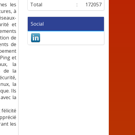
nes les
Total
:
172057
tures, à
seaux-
Social
rité et
ipements
ation de
ents de
ipement
 Ping et
ux, la
n de la
curité,
inux, la
que. Ils
 avec la
 félicité
précié
ant les