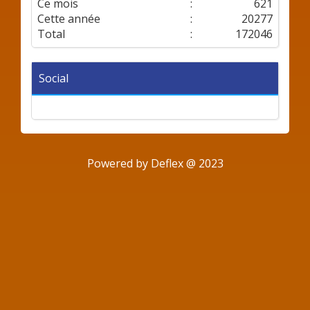
Ce mois
:
621
Cette année
:
20277
Total
:
172046
Social
Powered by Deflex @ 2023