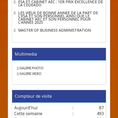
ESA ET CABINET AEC : 1ER PRIX EXCELLENCE DE
LA CEDEADO
LES VŒUX DE BONNE ANNÉE DE LA PART DE
L'ESA ET SON PERSONNEL AINSI QUE LE
CABINET AEC ET SON PERSONNEL POUR
L'ANNÉE 2025
MASTER OF BUSINESS ADMINISTRATION
Multimedia
GALERIE PHOTO
GALERIE VIDEO
Compteur de visite
Aujourd'hui
:
87
Cette semaine
:
493