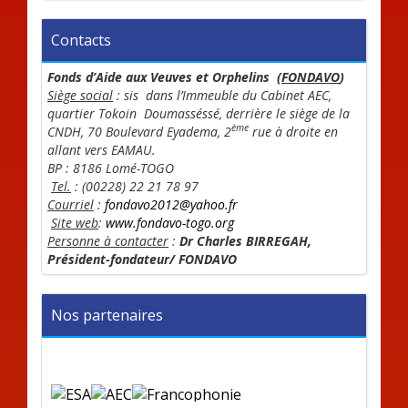
Contacts
Fonds d’Aide aux Veuves et Orphelins (
FONDAVO
)
Siège social
:
sis dans l’Immeuble du Cabinet AEC,
quartier Tokoin Doumasséssé, derrière le siège de la
ème
CNDH, 70 Boulevard Eyadema, 2
rue à droite en
allant vers EAMAU.
BP : 8186 Lomé-TOGO
Tel.
: (00228) 22 21 78 97
Courriel
:
fondavo2012@yahoo.fr
Site web
:
www.fondavo-togo.org
Personne à contacter
:
Dr Charles BIRREGAH,
Président-fondateur/ FONDAVO
Nos partenaires