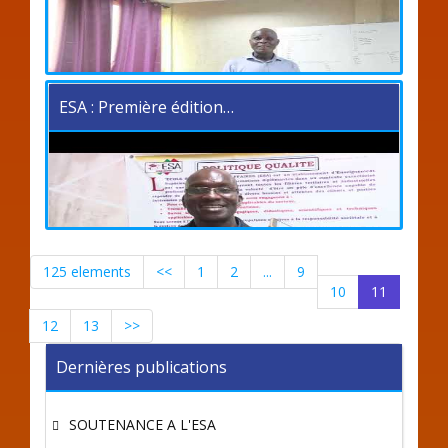
ESA : Première édition…
125 elements
<<
1
2
...
9
10
11
12
13
>>
Dernières publications
SOUTENANCE A L'ESA